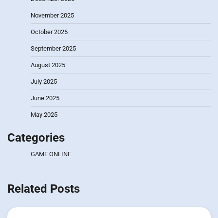
November 2025
October 2025
September 2025
August 2025
July 2025
June 2025
May 2025
Categories
GAME ONLINE
Related Posts