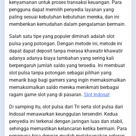
kenyamanan untuk proses transaksi keuangan. Para
pengguna dapat memilih penyedia layanan yang
paling sesuai kebutuhan kebutuhan mereka, dan ini
memberikan kemudahan dalam pengalaman bermain.
Salah satu tipe yang populer diminati adalah slot
pulsa yang potongan. Dengan metode ini, metode ini
dapat dapat deposit tanpa merasa khawatir khawatir
adanya adanya biaya tambahan yang sering kali
berpengaruh jumlah saldo yang tersedia. Ini membuat
slot pulsa tanpa potongan sebagai pilihan yang
menarik bagi bagi gamers yang ingin memaksimalkan
memaksimalkan saldo mereka menikmati berbagai
ragam game slot yang di pasaran.
Slot Indosat
Di samping itu, slot pulsa dari Tri serta slot pulsa dari
Indosat menawarkan keunggulan tersendiri. Kedua
penyedia ini terkenal dengan jaringan luas dan stabil,
sehingga memastikan kelancaran ketika bermain. Para
pengguna bisa dengan mudah melaksanakan setoran