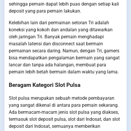
sehingga pemain dapat lebih puas dengan setiap kali
deposit yang para pemain lakukan.
Kelebihan lain dari permainan setoran Tri adalah
koneksi yang kokoh dan andalan yang ditawarkan
oleh jaringan Tri. Banyak pemain menghadapi
masalah latensi dan disconnect saat bermain
permainan secara daring. Namun, dengan Tri, gamers
bisa mendapatkan pengalaman bermain yang sangat
lancar dan tanpa ada halangan, membuat para
pemain lebih betah bermain dalam waktu yang lama.
Beragam Kategori Slot Pulsa
Slot pulsa merupakan sebuah metode pembayaran
yang sangat dikenal di antara para pemain sekarang.
Ada bermacam-macam jenis slot pulsa yang diakses,
termasuk slot deposit pulsa, slot dari Indosat, dan slot
deposit dari Indosat, semuanya memberikan