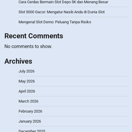
Cara Cerdas Bermain Slot Depo 5K dan Menang Besar
Slot 5000 Gacor: Mengatur Nasib Anda di Dunia Slot
Mengenal Slot Demo: Peluang Tanpa Risiko
Recent Comments
No comments to show.
Archives
July 2026
May 2026
April 2026
March 2026
February 2026
January 2026
December 2025