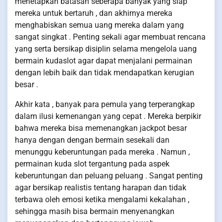
menetapkan batasan seberapa banyak yang siap
mereka untuk bertaruh , dan akhirnya mereka
menghabiskan semua uang mereka dalam yang
sangat singkat . Penting sekali agar membuat rencana
yang serta bersikap disiplin selama mengelola uang
bermain kudaslot agar dapat menjalani permainan
dengan lebih baik dan tidak mendapatkan kerugian
besar .
Akhir kata , banyak para pemula yang terperangkap
dalam ilusi kemenangan yang cepat . Mereka berpikir
bahwa mereka bisa memenangkan jackpot besar
hanya dengan dengan bermain sesekali dan
menunggu keberuntungan pada mereka . Namun ,
permainan kuda slot tergantung pada aspek
keberuntungan dan peluang peluang . Sangat penting
agar bersikap realistis tentang harapan dan tidak
terbawa oleh emosi ketika mengalami kekalahan ,
sehingga masih bisa bermain menyenangkan