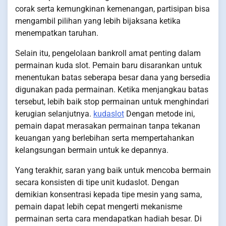
corak serta kemungkinan kemenangan, partisipan bisa
mengambil pilihan yang lebih bijaksana ketika
menempatkan taruhan.
Selain itu, pengelolaan bankroll amat penting dalam
permainan kuda slot. Pemain baru disarankan untuk
menentukan batas seberapa besar dana yang bersedia
digunakan pada permainan. Ketika menjangkau batas
tersebut, lebih baik stop permainan untuk menghindari
kerugian selanjutnya.
kudaslot
Dengan metode ini,
pemain dapat merasakan permainan tanpa tekanan
keuangan yang berlebihan serta mempertahankan
kelangsungan bermain untuk ke depannya.
Yang terakhir, saran yang baik untuk mencoba bermain
secara konsisten di tipe unit kudaslot. Dengan
demikian konsentrasi kepada tipe mesin yang sama,
pemain dapat lebih cepat mengerti mekanisme
permainan serta cara mendapatkan hadiah besar. Di