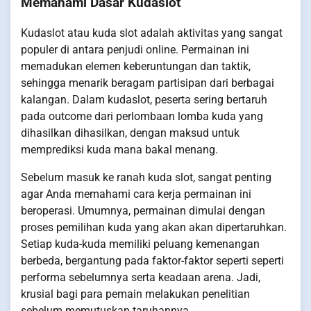
Memahami Dasar Kudaslot
Kudaslot atau kuda slot adalah aktivitas yang sangat
populer di antara penjudi online. Permainan ini
memadukan elemen keberuntungan dan taktik,
sehingga menarik beragam partisipan dari berbagai
kalangan. Dalam kudaslot, peserta sering bertaruh
pada outcome dari perlombaan lomba kuda yang
dihasilkan dihasilkan, dengan maksud untuk
memprediksi kuda mana bakal menang.
Sebelum masuk ke ranah kuda slot, sangat penting
agar Anda memahami cara kerja permainan ini
beroperasi. Umumnya, permainan dimulai dengan
proses pemilihan kuda yang akan akan dipertaruhkan.
Setiap kuda-kuda memiliki peluang kemenangan
berbeda, bergantung pada faktor-faktor seperti seperti
performa sebelumnya serta keadaan arena. Jadi,
krusial bagi para pemain melakukan penelitian
sebelum memutuskan taruhannya.