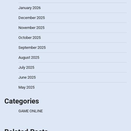
January 2026
December 2025
November 2025
October 2025
September 2025
August 2025
July 2025
June 2025
May 2025
Categories
GAME ONLINE