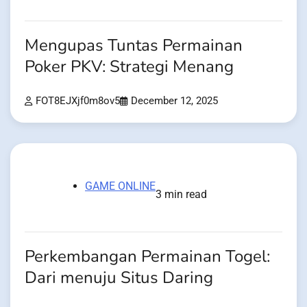
Mengupas Tuntas Permainan
Poker PKV: Strategi Menang
FOT8EJXjf0m8ov5
December 12, 2025
GAME ONLINE
3 min read
Perkembangan Permainan Togel:
Dari menuju Situs Daring