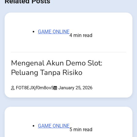
Related Posts
GAME ONLINE
4 min read
Mengenal Akun Demo Slot:
Peluang Tanpa Risiko
FOT8EJXjf0m8ov5
January 25, 2026
GAME ONLINE
5 min read