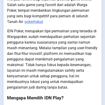
Salah satu game yang favorit dari adalah Warga
Poker, tempat memberikan lingkungan permainan
yang seru bagi kompetitif para pemain di seluruh
Tanah Air.
pokerhebat
IDN Poker, merupakan tipe permainan yang tersedia di
Wargapoker, sudah mendapatkan perhatian sejumlah
pengguna karena suasananya yang santai namun
masih menantang. Melalui tampilan yang user-friendly
dan fitur-fitur inovatif, platform ini memastikan tiap
pengguna dapat menikmati pengalaman yang
maksimal. Tidak hanya fokus kepada kesenangan,
layanan ini masih mengutamakan safety serta
kenyamanan untuk setiap pengguna, hal ini
membuatnya lokasi yang untuk mendapatkan
pengalaman judi daring tanpa batas.
Mengapa Memilih IDN Play?