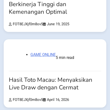
Berkinerja Tinggi dan
Kemenangan Optimal
FOT8EJXjf0m8ov5
June 19, 2025
GAME ONLINE
5 min read
Hasil Toto Macau: Menyaksikan
Live Draw dengan Cermat
FOT8EJXjf0m8ov5
April 16, 2026