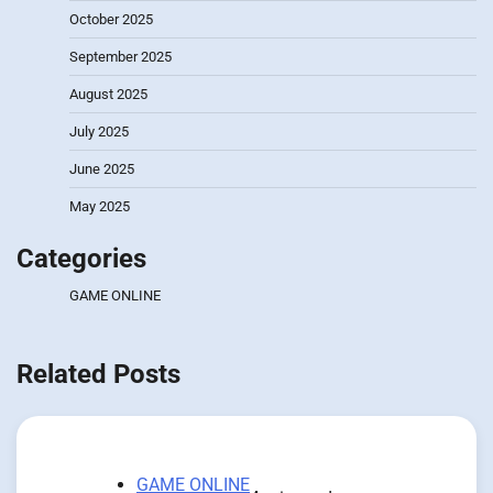
October 2025
September 2025
August 2025
July 2025
June 2025
May 2025
Categories
GAME ONLINE
Related Posts
GAME ONLINE