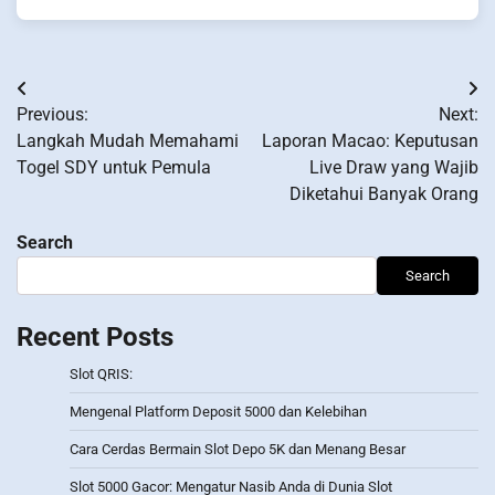
Post
Previous:
Next:
navigation
Langkah Mudah Memahami
Laporan Macao: Keputusan
Togel SDY untuk Pemula
Live Draw yang Wajib
Diketahui Banyak Orang
Search
Search
Recent Posts
Slot QRIS:
Mengenal Platform Deposit 5000 dan Kelebihan
Cara Cerdas Bermain Slot Depo 5K dan Menang Besar
Slot 5000 Gacor: Mengatur Nasib Anda di Dunia Slot