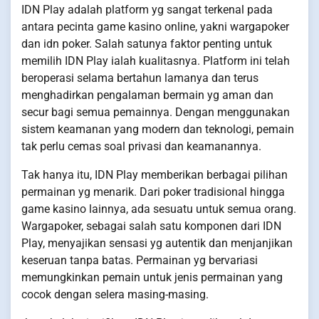
IDN Play adalah platform yg sangat terkenal pada
antara pecinta game kasino online, yakni wargapoker
dan idn poker. Salah satunya faktor penting untuk
memilih IDN Play ialah kualitasnya. Platform ini telah
beroperasi selama bertahun lamanya dan terus
menghadirkan pengalaman bermain yg aman dan
secur bagi semua pemainnya. Dengan menggunakan
sistem keamanan yang modern dan teknologi, pemain
tak perlu cemas soal privasi dan keamanannya.
Tak hanya itu, IDN Play memberikan berbagai pilihan
permainan yg menarik. Dari poker tradisional hingga
game kasino lainnya, ada sesuatu untuk semua orang.
Wargapoker, sebagai salah satu komponen dari IDN
Play, menyajikan sensasi yg autentik dan menjanjikan
keseruan tanpa batas. Permainan yg bervariasi
memungkinkan pemain untuk jenis permainan yang
cocok dengan selera masing-masing.