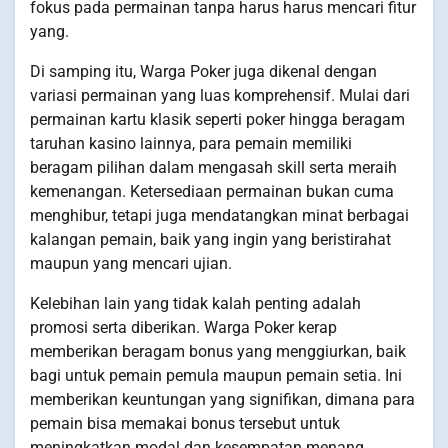
fokus pada permainan tanpa harus harus mencari fitur
yang.
Di samping itu, Warga Poker juga dikenal dengan
variasi permainan yang luas komprehensif. Mulai dari
permainan kartu klasik seperti poker hingga beragam
taruhan kasino lainnya, para pemain memiliki
beragam pilihan dalam mengasah skill serta meraih
kemenangan. Ketersediaan permainan bukan cuma
menghibur, tetapi juga mendatangkan minat berbagai
kalangan pemain, baik yang ingin yang beristirahat
maupun yang mencari ujian.
Kelebihan lain yang tidak kalah penting adalah
promosi serta diberikan. Warga Poker kerap
memberikan beragam bonus yang menggiurkan, baik
bagi untuk pemain pemula maupun pemain setia. Ini
memberikan keuntungan yang signifikan, dimana para
pemain bisa memakai bonus tersebut untuk
meningkatkan modal dan kesempatan menang.