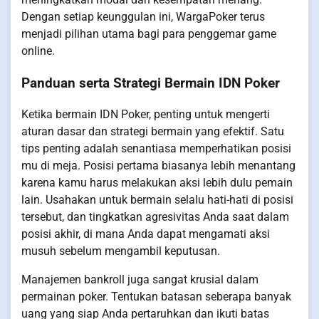
Dengan setiap keunggulan ini, WargaPoker terus
menjadi pilihan utama bagi para penggemar game
online.
Panduan serta Strategi Bermain IDN Poker
Ketika bermain IDN Poker, penting untuk mengerti
aturan dasar dan strategi bermain yang efektif. Satu
tips penting adalah senantiasa memperhatikan posisi
mu di meja. Posisi pertama biasanya lebih menantang
karena kamu harus melakukan aksi lebih dulu pemain
lain. Usahakan untuk bermain selalu hati-hati di posisi
tersebut, dan tingkatkan agresivitas Anda saat dalam
posisi akhir, di mana Anda dapat mengamati aksi
musuh sebelum mengambil keputusan.
Manajemen bankroll juga sangat krusial dalam
permainan poker. Tentukan batasan seberapa banyak
uang yang siap Anda pertaruhkan dan ikuti batas