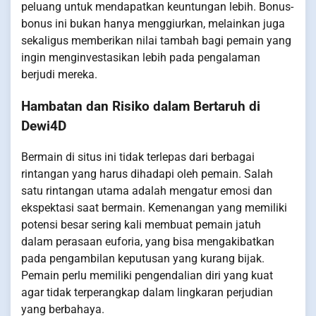
peluang untuk mendapatkan keuntungan lebih. Bonus-
bonus ini bukan hanya menggiurkan, melainkan juga
sekaligus memberikan nilai tambah bagi pemain yang
ingin menginvestasikan lebih pada pengalaman
berjudi mereka.
Hambatan dan Risiko dalam Bertaruh di
Dewi4D
Bermain di situs ini tidak terlepas dari berbagai
rintangan yang harus dihadapi oleh pemain. Salah
satu rintangan utama adalah mengatur emosi dan
ekspektasi saat bermain. Kemenangan yang memiliki
potensi besar sering kali membuat pemain jatuh
dalam perasaan euforia, yang bisa mengakibatkan
pada pengambilan keputusan yang kurang bijak.
Pemain perlu memiliki pengendalian diri yang kuat
agar tidak terperangkap dalam lingkaran perjudian
yang berbahaya.