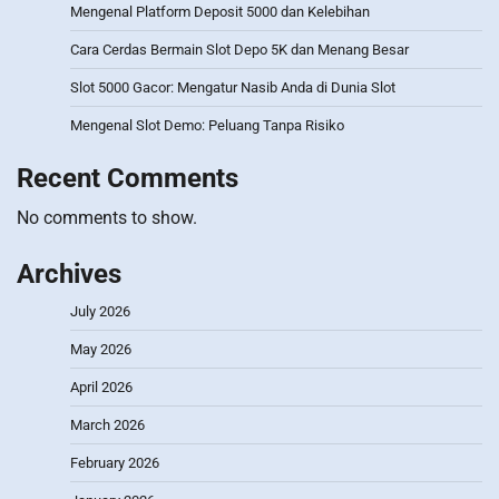
Mengenal Platform Deposit 5000 dan Kelebihan
Cara Cerdas Bermain Slot Depo 5K dan Menang Besar
Slot 5000 Gacor: Mengatur Nasib Anda di Dunia Slot
Mengenal Slot Demo: Peluang Tanpa Risiko
Recent Comments
No comments to show.
Archives
July 2026
May 2026
April 2026
March 2026
February 2026