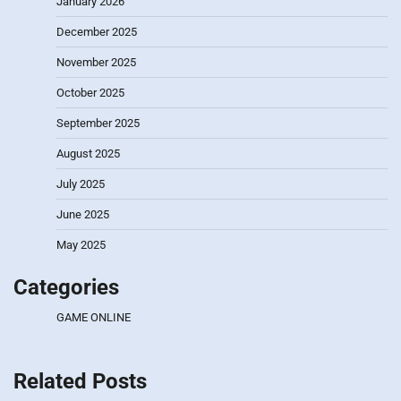
January 2026
December 2025
November 2025
October 2025
September 2025
August 2025
July 2025
June 2025
May 2025
Categories
GAME ONLINE
Related Posts