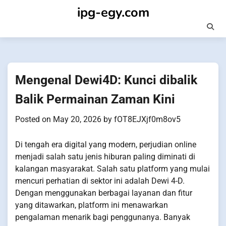
Skip
ipg-egy.com
to
content
Mengenal Dewi4D: Kunci dibalik
Balik Permainan Zaman Kini
Posted on
May 20, 2026
by
fOT8EJXjf0m8ov5
Di tengah era digital yang modern, perjudian online
menjadi salah satu jenis hiburan paling diminati di
kalangan masyarakat. Salah satu platform yang mulai
mencuri perhatian di sektor ini adalah Dewi 4-D.
Dengan menggunakan berbagai layanan dan fitur
yang ditawarkan, platform ini menawarkan
pengalaman menarik bagi penggunanya. Banyak