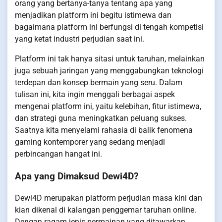
orang yang bertanya-tanya tentang apa yang
menjadikan platform ini begitu istimewa dan
bagaimana platform ini berfungsi di tengah kompetisi
yang ketat industri perjudian saat ini.
Platform ini tak hanya sitasi untuk taruhan, melainkan
juga sebuah jaringan yang menggabungkan teknologi
terdepan dan konsep bermain yang seru. Dalam
tulisan ini, kita ingin menggali berbagai aspek
mengenai platform ini, yaitu kelebihan, fitur istimewa,
dan strategi guna meningkatkan peluang sukses.
Saatnya kita menyelami rahasia di balik fenomena
gaming kontemporer yang sedang menjadi
perbincangan hangat ini.
Apa yang Dimaksud Dewi4D?
Dewi4D merupakan platform perjudian masa kini dan
kian dikenal di kalangan penggemar taruhan online.
Dengan ragam jenis permainan yang ditawarkan,