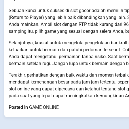
Sebuah kunci untuk sukses di slot gacor adalah memilih t
(Return to Player) yang lebih baik dibandingkan yang lain
Anda mainkan. Ambil slot dengan RTP tidak kurang dari 
samping itu, pilih game yang sesuai dengan selera Anda, b
Selanjutnya, krusial untuk mengelola pengelolaan bankro
keluarkan untuk bermain dan patuhi pedoman tersebut. Cob
Anda dapat mengetahui permainan tanpa risiko. Saat berma
bermain setelah rugi. Jangan lupa untuk bermain dengan bi
Terakhir, perhatikan dengan baik waktu dan momen terba
mendapat kemenangan besar pada jam-jam tertentu, seperti 
slot online yang dapat dipercaya dan ketahui tentang slot g
pada saat yang tepat dapat meningkatkan kemungkinan A
Posted in
GAME ONLINE