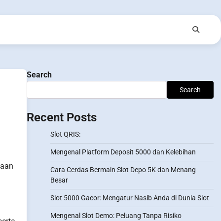
Search
Search
Recent Posts
Slot QRIS:
Mengenal Platform Deposit 5000 dan Kelebihan
daan
Cara Cerdas Bermain Slot Depo 5K dan Menang
Besar
Slot 5000 Gacor: Mengatur Nasib Anda di Dunia Slot
Mengenal Slot Demo: Peluang Tanpa Risiko