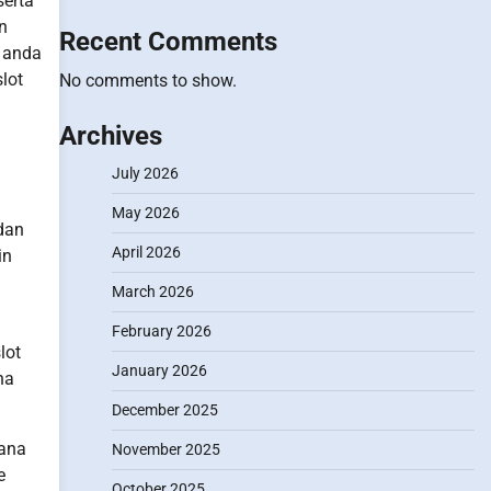
serta
n
Recent Comments
k anda
lot
No comments to show.
Archives
July 2026
May 2026
dan
April 2026
in
March 2026
February 2026
lot
January 2026
na
December 2025
mana
November 2025
e
October 2025