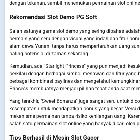
dengan tekanan, sambil menemukan permainan slot online
Rekomendasi Slot Demo PG Soft
Salah satunya game slot demo yang sering dibahas adala
bermain yang seru dengan visual yang indah dan fitur bo
alam dewa Yunani tanpa harus mempertaruhkan uang sungg
paling potensial di zaman sekarang.
Kemudian, ada "Starlight Princess" yang pun menjadi kes
berkilau dengan berbagai simbol menawan dan fitur yang 
berbagai kombinasi paylines dan mengetahui kemungkinan
Princess membuatnya menjadi pilihan tepat anda saat men
Yang terakhir, "Sweet Bonanza" juga sangat seru untuk dico
kesempatan untuk mendapatkan bonus yang besar. Versi d
mekanisme permainan tanpa risiko kehilangan uang. Kare
salah satu permainan slot online yang banyak dicari oleh 
Tips Berhasil di Mesin Slot Gacor