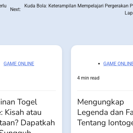
erlu
Kuda Bola: Keterampilan Mempelajari Pergerakan Pf
Next:
Lap
GAME ONLINE
GAME ONLIN
4 min read
inan Togel
Mengungkap
: Kisah atau
Legenda dan Fa
taan? Dapatkah
Tentang Iontog