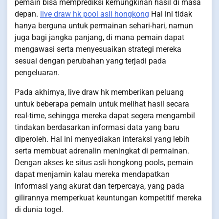
pemain bisa memprediksi kemungkinan hasil di masa
depan.
live draw hk pool asli hongkong
Hal ini tidak
hanya berguna untuk permainan sehari-hari, namun
juga bagi jangka panjang, di mana pemain dapat
mengawasi serta menyesuaikan strategi mereka
sesuai dengan perubahan yang terjadi pada
pengeluaran.
Pada akhirnya, live draw hk memberikan peluang
untuk beberapa pemain untuk melihat hasil secara
real-time, sehingga mereka dapat segera mengambil
tindakan berdasarkan informasi data yang baru
diperoleh. Hal ini menyediakan interaksi yang lebih
serta membuat adrenalin meningkat di permainan.
Dengan akses ke situs asli hongkong pools, pemain
dapat menjamin kalau mereka mendapatkan
informasi yang akurat dan terpercaya, yang pada
gilirannya memperkuat keuntungan kompetitif mereka
di dunia togel.