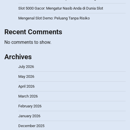
Slot 5000 Gacor: Mengatur Nasib Anda di Dunia Slot
Mengenal Slot Demo: Peluang Tanpa Risiko
Recent Comments
No comments to show.
Archives
July 2026
May 2026
April 2026
March 2026
February 2026
January 2026
December 2025