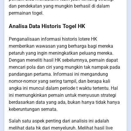
dan pendekatan yang mungkin berhasil di dalam
permainan togel.
Analisa Data Historis Togel HK
Penganalisaan informasi historis lotere HK
memberikan wawasan yang berharga bagi mereka
petaruh yang ingin meningkatkan peluang mereka.
Dengan meneliti hasil HK sebelumnya, pemain dapat
mencari pola dan ciri yang mungkin tak nampak pada
pandangan pertama. Informasi ini mengandung
nomor-nomor yang sering tampil, dan berapa kali
angka ini muncul dalam periode t waktu tertentu. Hal
ini memungkinkan pemain untuk menyusun strategi
berdasarkan data yang ada, bukan hanya tidak hanya
keberuntungan semata.
Salah satu aspek penting dari analisis ini adalah
melihat data hk dari menyeluruh. Melihat hasil live