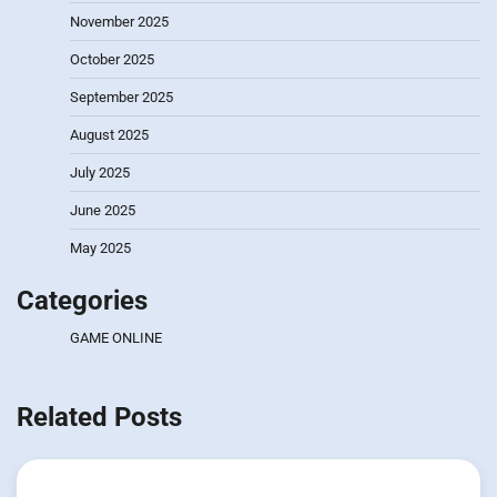
November 2025
October 2025
September 2025
August 2025
July 2025
June 2025
May 2025
Categories
GAME ONLINE
Related Posts