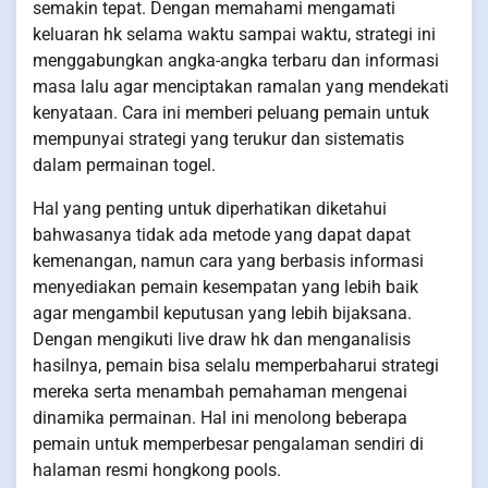
semakin tepat. Dengan memahami mengamati
keluaran hk selama waktu sampai waktu, strategi ini
menggabungkan angka-angka terbaru dan informasi
masa lalu agar menciptakan ramalan yang mendekati
kenyataan. Cara ini memberi peluang pemain untuk
mempunyai strategi yang terukur dan sistematis
dalam permainan togel.
Hal yang penting untuk diperhatikan diketahui
bahwasanya tidak ada metode yang dapat dapat
kemenangan, namun cara yang berbasis informasi
menyediakan pemain kesempatan yang lebih baik
agar mengambil keputusan yang lebih bijaksana.
Dengan mengikuti live draw hk dan menganalisis
hasilnya, pemain bisa selalu memperbaharui strategi
mereka serta menambah pemahaman mengenai
dinamika permainan. Hal ini menolong beberapa
pemain untuk memperbesar pengalaman sendiri di
halaman resmi hongkong pools.