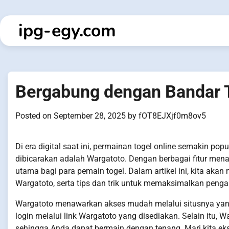
Skip
to
ipg-egy.com
content
Bergabung dengan Bandar T
Posted on
September 28, 2025
by
fOT8EJXjf0m8ov5
Di era digital saat ini, permainan togel online semakin po
dibicarakan adalah Wargatoto. Dengan berbagai fitur menar
utama bagi para pemain togel. Dalam artikel ini, kita a
Wargatoto, serta tips dan trik untuk memaksimalkan peng
Wargatoto menawarkan akses mudah melalui situsnya yan
login melalui link Wargatoto yang disediakan. Selain itu, 
sehingga Anda dapat bermain dengan tenang. Mari kita ek