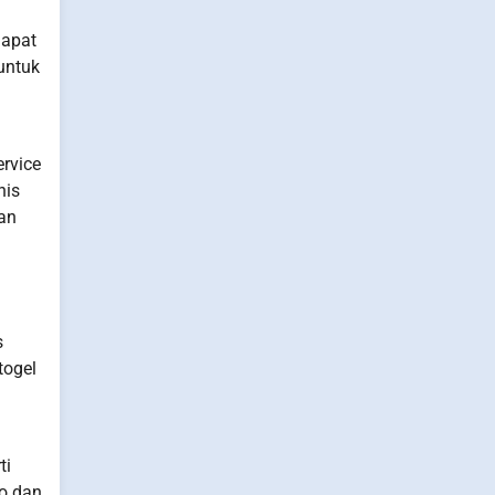
dapat
untuk
n
rvice
nis
an
s
togel
ti
to dan