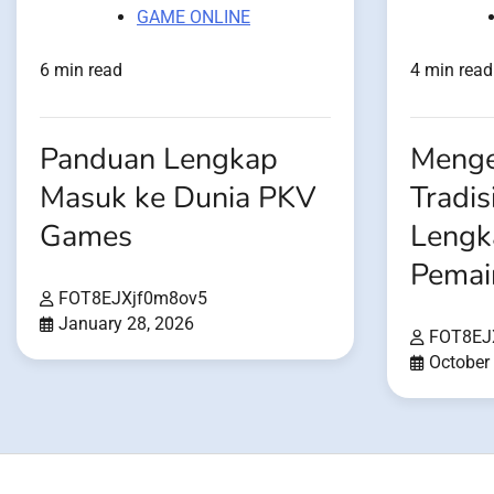
GAME ONLINE
6 min read
4 min read
Panduan Lengkap
Menge
Masuk ke Dunia PKV
Tradis
Games
Lengk
Pemai
FOT8EJXjf0m8ov5
January 28, 2026
FOT8EJ
October