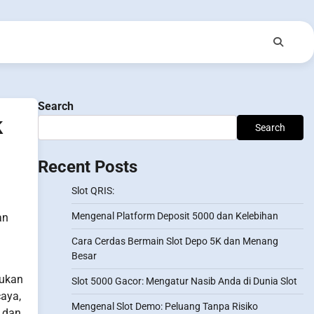
Search
k
Search
Recent Posts
Slot QRIS:
Mengenal Platform Deposit 5000 dan Kelebihan
an
Cara Cerdas Bermain Slot Depo 5K dan Menang
Besar
kukan
Slot 5000 Gacor: Mengatur Nasib Anda di Dunia Slot
caya,
Mengenal Slot Demo: Peluang Tanpa Risiko
o dan