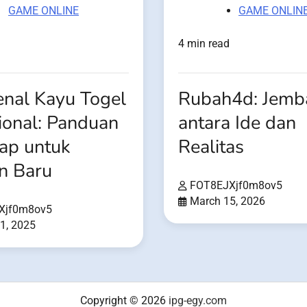
GAME ONLINE
GAME ONLIN
4 min read
nal Kayu Togel
Rubah4d: Jemb
ional: Panduan
antara Ide dan
ap untuk
Realitas
n Baru
FOT8EJXjf0m8ov5
March 15, 2026
Xjf0m8ov5
 1, 2025
Copyright © 2026
ipg-egy.com