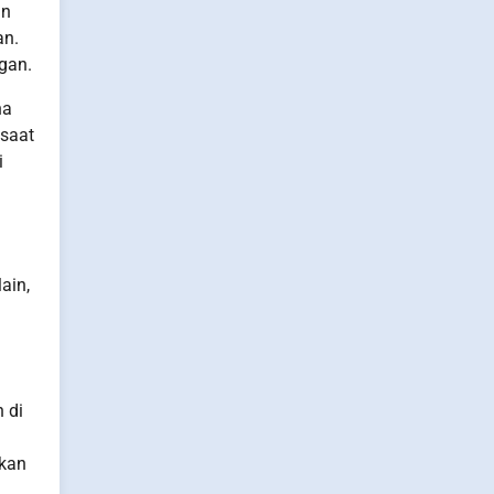
an
an.
gan.
na
 saat
i
n
ain,
 di
ikan