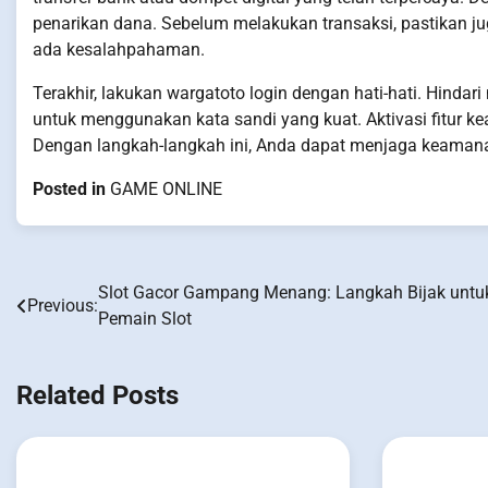
penarikan dana. Sebelum melakukan transaksi, pastikan j
ada kesalahpahaman.
Terakhir, lakukan wargatoto login dengan hati-hati. Hind
untuk menggunakan kata sandi yang kuat. Aktivasi fitur ke
Dengan langkah-langkah ini, Anda dapat menjaga keamanan
Posted in
GAME ONLINE
Slot Gacor Gampang Menang: Langkah Bijak untu
Post
Previous:
Pemain Slot
navigation
Related Posts