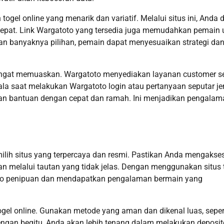
gel online yang menarik dan variatif. Melalui situs ini, Anda 
epat. Link Wargatoto yang tersedia juga memudahkan pemain 
n banyaknya pilihan, pemain dapat menyesuaikan strategi da
sangat memuaskan. Wargatoto menyediakan layanan customer se
la saat melakukan Wargatoto login atau pertanyaan seputar je
kan bantuan dengan cepat dan ramah. Ini menjadikan pengalam
milih situs yang terpercaya dan resmi. Pastikan Anda mengakse
an melalui tautan yang tidak jelas. Dengan menggunakan situs 
iko penipuan dan mendapatkan pengalaman bermain yang
ogel online. Gunakan metode yang aman dan dikenal luas, seper
 Dengan begitu, Anda akan lebih tenang dalam melakukan deposi