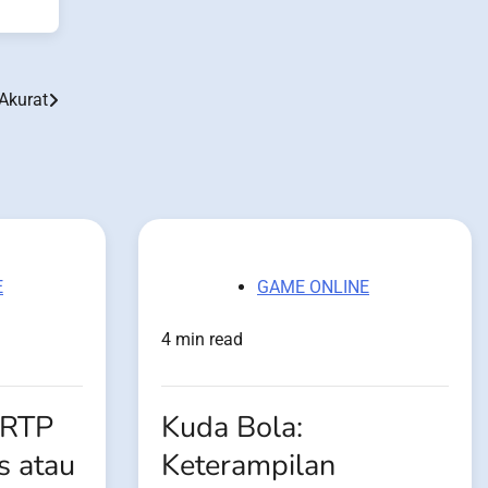
Akurat
E
GAME ONLINE
4 min read
 RTP
Kuda Bola:
s atau
Keterampilan