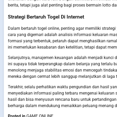
berita, tetapi juga alat penting bagi proses bermain lotto da
Strategi Bertaruh Togel Di Internet
Dalam bertaruh togel online, penting agar memiliki strate
cara yang digemari adalah analisis informasi keluaran ma
formasi yang terbentuk, petaruh dapat menghasilkan ramala
ini memerlukan kesabaran dan ketelitian, tetapi dapat me
Selanjutnya, manajemen keuangan adalah menjadi kunci da
ini supaya tidak terperangkap dalam belanja yang terlalu 
menolong menjaga stabilitas emosi dan mencegah tindakan 
mereka dengan cermat lebih sanggup melanjutkan di laga t
Terakhir, selalu perhatikan waktu pengundian dan hasil ya
menyediakan informasi paling terbaru mengenai keluaran 
hasil dan bisa menyusun rencana baru untuk pertandingan 
berharga dalam mendukung menaikkan peluang menang di p
Posted in
GAME ONLINE