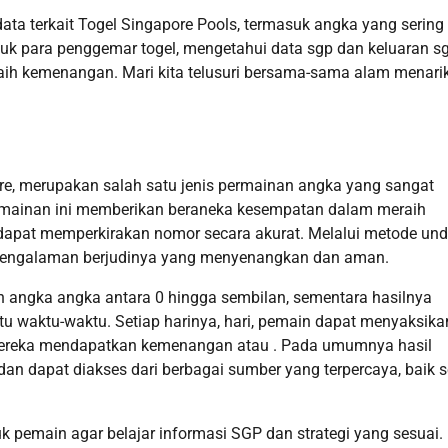
data terkait Togel Singapore Pools, termasuk angka yang sering
tuk para penggemar togel, mengetahui data sgp dan keluaran s
raih kemenangan. Mari kita telusuri bersama-sama alam menari
ore, merupakan salah satu jenis permainan angka yang sangat
Permainan ini memberikan beraneka kesempatan dalam meraih
apat memperkirakan nomor secara akurat. Melalui metode und
 pengalaman berjudinya yang menyenangkan dan aman.
h angka angka antara 0 hingga sembilan, sementara hasilnya
u waktu-waktu. Setiap harinya, hari, pemain dapat menyaksika
mereka mendapatkan kemenangan atau . Pada umumnya hasil
dan dapat diakses dari berbagai sumber yang terpercaya, baik 
 pemain agar belajar informasi SGP dan strategi yang sesuai.