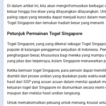
Di dalam artikel ini, kita akan menginformasikan berbagai 
keluar hingga live draw yang ditayangkan ditayangkan. Un
paling cepat yang tersedia dapat menjadi kunci dalam me
Togel Singapore dan temukan hadiah besar yang menanti.
Petunjuk Permainan Togel Singapore
Togel Singapore, yang yang dikenal sebagai Togel Singap
populer di kalangan penggemar perjudian di Indonesia. 
penghargaan besar, khususnya bagi mereka yang mampu d
yang jelas dan terpercaya, kolam Singapore menawarkan
Ketika bermain togel Singapore, para pemain dapat memili
diambil dari proses undian yang diadakan pada waktu-wakt
hasil dari SGP yang acuan acuan dalam menilai apakah 
keluaran togel dari Singapore ini diumumkan secara resmi 
maupun dan melalui hasil undian langsung.
Untuk memaksimalkan peluang untuk menang, krusial untuk