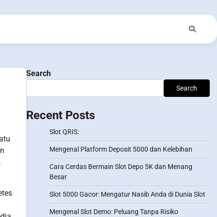
Search
Search
Recent Posts
Slot QRIS:
atu
Mengenal Platform Deposit 5000 dan Kelebihan
an
,
Cara Cerdas Bermain Slot Depo 5K dan Menang
Besar
etes
Slot 5000 Gacor: Mengatur Nasib Anda di Dunia Slot
Mengenal Slot Demo: Peluang Tanpa Risiko
edia