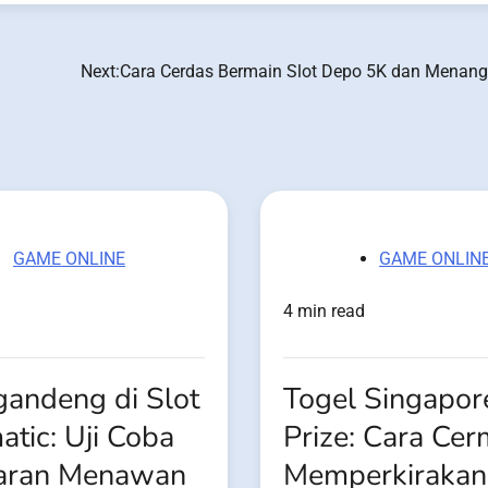
Next:
Cara Cerdas Bermain Slot Depo 5K dan Menang
GAME ONLINE
GAME ONLIN
4 min read
andeng di Slot
Togel Singapor
tic: Uji Coba
Prize: Cara Cer
aran Menawan
Memperkirakan