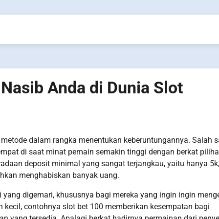
Nasib Anda di Dunia Slot
ri metode dalam rangka menentukan keberuntungannya. Salah s
mpat di saat minat pemain semakin tinggi dengan berkat pilih
radaan deposit minimal yang sangat terjangkau, yaitu hanya 5k
uhkan menghabiskan banyak uang.
i yang digemari, khususnya bagi mereka yang ingin ingin meng
an kecil, contohnya slot bet 100 memberikan kesempatan bagi
n yang tersedia. Apalagi berkat hadirnya permainan dari peny