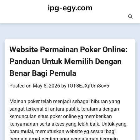
Skip
ipg-egy.com
to
content
Website Permainan Poker Online:
Panduan Untuk Memilih Dengan
Benar Bagi Pemula
Posted on
May 8, 2026
by
fOT8EJXjf0m8ov5
Mainan poker telah menjadi sebagai hiburan yang
sangat terkenal di antara publik, terutama dengan
kemunculan situs poker online yg memberikan
kenyamanan serta akses yang lebih baik. Untuk yang
baru mulai, memutuskan website yg sesuai bagi
bermain amat penting agar pengalaman bermain