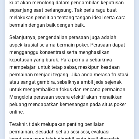
kuat akan menolong dalam pengambilan keputusan
sepanjang saat berlangsung. Tak perlu ragu buat
melakukan penelitian tentang tangan ideal serta cara
bermain dengan baik dengan baik.
Selanjutnya, pengendalian perasaan juga adalah
aspek krusial selama bermain poker. Perasaan dapat
mengganggu konsentrasi serta menghasilkan
keputusan yang buruk. Para pemula sebaiknya
mempelajari untuk tetap sabar, meskipun keadaan
permainan menjadi tegang. Jika anda merasa frustasi
atau sangat gembira, sebaiknya ambil jeda sejenak
untuk mengembalikan fokus dan rencana permainan.
Mengelola perasaan secara efektif akan menaikkan
peluang mendapatkan kemenangan pada situs poker
online.
Terakhir, tidak melupakan penting penilaian
permainan. Sesudah setiap sesi sesi, evaluasi