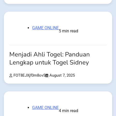
GAME ONLINE
5 min read
Menjadi Ahli Togel: Panduan
Lengkap untuk Togel Sidney
FOT8EJXjf0m8ov5
August 7, 2025
GAME ONLINE
4 min read