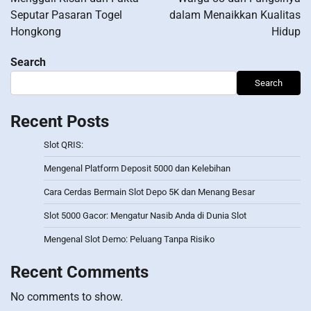
Seputar Pasaran Togel
dalam Menaikkan Kualitas
Hongkong
Hidup
Search
Search
Recent Posts
Slot QRIS:
Mengenal Platform Deposit 5000 dan Kelebihan
Cara Cerdas Bermain Slot Depo 5K dan Menang Besar
Slot 5000 Gacor: Mengatur Nasib Anda di Dunia Slot
Mengenal Slot Demo: Peluang Tanpa Risiko
Recent Comments
No comments to show.