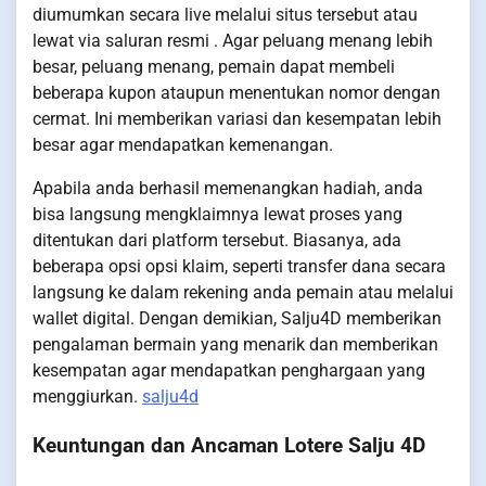
diumumkan secara live melalui situs tersebut atau
lewat via saluran resmi . Agar peluang menang lebih
besar, peluang menang, pemain dapat membeli
beberapa kupon ataupun menentukan nomor dengan
cermat. Ini memberikan variasi dan kesempatan lebih
besar agar mendapatkan kemenangan.
Apabila anda berhasil memenangkan hadiah, anda
bisa langsung mengklaimnya lewat proses yang
ditentukan dari platform tersebut. Biasanya, ada
beberapa opsi opsi klaim, seperti transfer dana secara
langsung ke dalam rekening anda pemain atau melalui
wallet digital. Dengan demikian, Salju4D memberikan
pengalaman bermain yang menarik dan memberikan
kesempatan agar mendapatkan penghargaan yang
menggiurkan.
salju4d
Keuntungan dan Ancaman Lotere Salju 4D