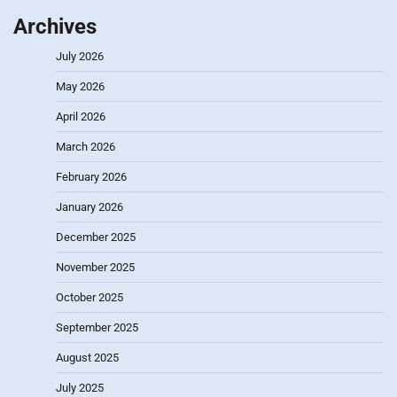
Archives
July 2026
May 2026
April 2026
March 2026
February 2026
January 2026
December 2025
November 2025
October 2025
September 2025
August 2025
July 2025