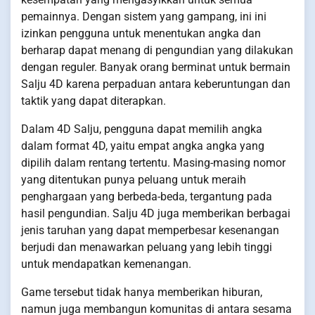
pemainnya. Dengan sistem yang gampang, ini ini
izinkan pengguna untuk menentukan angka dan
berharap dapat menang di pengundian yang dilakukan
dengan reguler. Banyak orang berminat untuk bermain
Salju 4D karena perpaduan antara keberuntungan dan
taktik yang dapat diterapkan.
Dalam 4D Salju, pengguna dapat memilih angka
dalam format 4D, yaitu empat angka angka yang
dipilih dalam rentang tertentu. Masing-masing nomor
yang ditentukan punya peluang untuk meraih
penghargaan yang berbeda-beda, tergantung pada
hasil pengundian. Salju 4D juga memberikan berbagai
jenis taruhan yang dapat memperbesar kesenangan
berjudi dan menawarkan peluang yang lebih tinggi
untuk mendapatkan kemenangan.
Game tersebut tidak hanya memberikan hiburan,
namun juga membangun komunitas di antara sesama