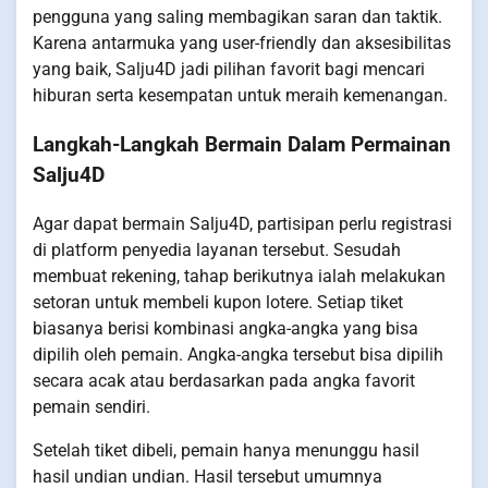
pengguna yang saling membagikan saran dan taktik.
Karena antarmuka yang user-friendly dan aksesibilitas
yang baik, Salju4D jadi pilihan favorit bagi mencari
hiburan serta kesempatan untuk meraih kemenangan.
Langkah-Langkah Bermain Dalam Permainan
Salju4D
Agar dapat bermain Salju4D, partisipan perlu registrasi
di platform penyedia layanan tersebut. Sesudah
membuat rekening, tahap berikutnya ialah melakukan
setoran untuk membeli kupon lotere. Setiap tiket
biasanya berisi kombinasi angka-angka yang bisa
dipilih oleh pemain. Angka-angka tersebut bisa dipilih
secara acak atau berdasarkan pada angka favorit
pemain sendiri.
Setelah tiket dibeli, pemain hanya menunggu hasil
hasil undian undian. Hasil tersebut umumnya