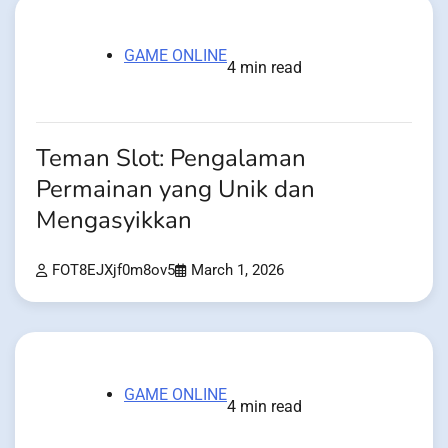
GAME ONLINE
4 min read
Teman Slot: Pengalaman
Permainan yang Unik dan
Mengasyikkan
FOT8EJXjf0m8ov5
March 1, 2026
GAME ONLINE
4 min read