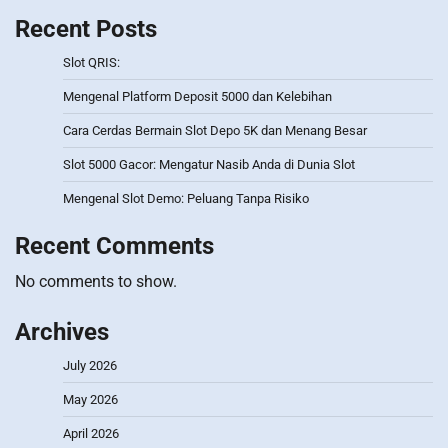
Recent Posts
Slot QRIS:
Mengenal Platform Deposit 5000 dan Kelebihan
Cara Cerdas Bermain Slot Depo 5K dan Menang Besar
Slot 5000 Gacor: Mengatur Nasib Anda di Dunia Slot
Mengenal Slot Demo: Peluang Tanpa Risiko
Recent Comments
No comments to show.
Archives
July 2026
May 2026
April 2026