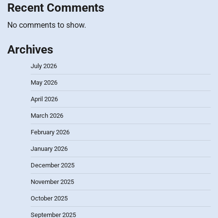
Recent Comments
No comments to show.
Archives
July 2026
May 2026
April 2026
March 2026
February 2026
January 2026
December 2025
November 2025
October 2025
September 2025