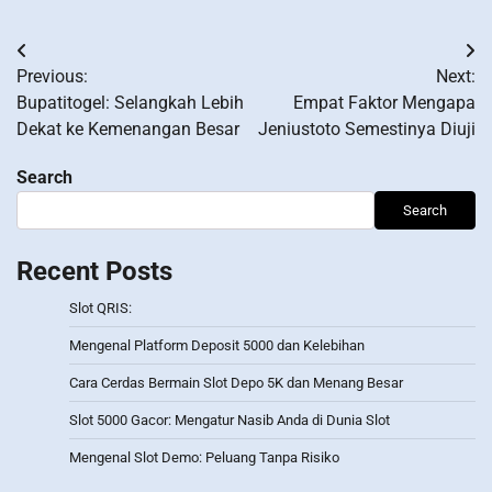
Post
Previous:
Next:
navigation
Bupatitogel: Selangkah Lebih
Empat Faktor Mengapa
Dekat ke Kemenangan Besar
Jeniustoto Semestinya Diuji
Search
Search
Recent Posts
Slot QRIS:
Mengenal Platform Deposit 5000 dan Kelebihan
Cara Cerdas Bermain Slot Depo 5K dan Menang Besar
Slot 5000 Gacor: Mengatur Nasib Anda di Dunia Slot
Mengenal Slot Demo: Peluang Tanpa Risiko