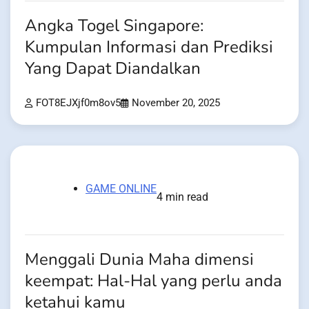
Angka Togel Singapore:
Kumpulan Informasi dan Prediksi
Yang Dapat Diandalkan
FOT8EJXjf0m8ov5
November 20, 2025
GAME ONLINE
4 min read
Menggali Dunia Maha dimensi
keempat: Hal-Hal yang perlu anda
ketahui kamu