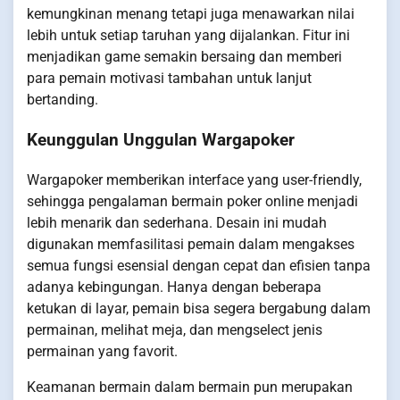
kemungkinan menang tetapi juga menawarkan nilai
lebih untuk setiap taruhan yang dijalankan. Fitur ini
menjadikan game semakin bersaing dan memberi
para pemain motivasi tambahan untuk lanjut
bertanding.
Keunggulan Unggulan Wargapoker
Wargapoker memberikan interface yang user-friendly,
sehingga pengalaman bermain poker online menjadi
lebih menarik dan sederhana. Desain ini mudah
digunakan memfasilitasi pemain dalam mengakses
semua fungsi esensial dengan cepat dan efisien tanpa
adanya kebingungan. Hanya dengan beberapa
ketukan di layar, pemain bisa segera bergabung dalam
permainan, melihat meja, dan mengselect jenis
permainan yang favorit.
Keamanan bermain dalam bermain pun merupakan