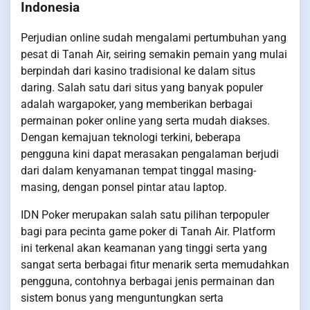
Indonesia
Perjudian online sudah mengalami pertumbuhan yang
pesat di Tanah Air, seiring semakin pemain yang mulai
berpindah dari kasino tradisional ke dalam situs
daring. Salah satu dari situs yang banyak populer
adalah wargapoker, yang memberikan berbagai
permainan poker online yang serta mudah diakses.
Dengan kemajuan teknologi terkini, beberapa
pengguna kini dapat merasakan pengalaman berjudi
dari dalam kenyamanan tempat tinggal masing-
masing, dengan ponsel pintar atau laptop.
IDN Poker merupakan salah satu pilihan terpopuler
bagi para pecinta game poker di Tanah Air. Platform
ini terkenal akan keamanan yang tinggi serta yang
sangat serta berbagai fitur menarik serta memudahkan
pengguna, contohnya berbagai jenis permainan dan
sistem bonus yang menguntungkan serta