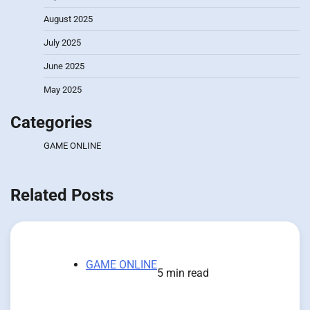
August 2025
July 2025
June 2025
May 2025
Categories
GAME ONLINE
Related Posts
GAME ONLINE
5 min read