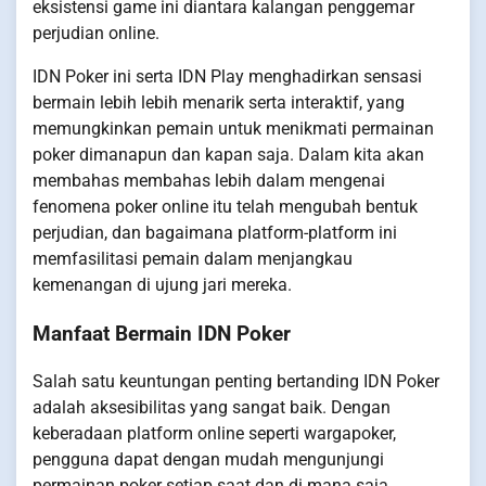
eksistensi game ini diantara kalangan penggemar
perjudian online.
IDN Poker ini serta IDN Play menghadirkan sensasi
bermain lebih lebih menarik serta interaktif, yang
memungkinkan pemain untuk menikmati permainan
poker dimanapun dan kapan saja. Dalam kita akan
membahas membahas lebih dalam mengenai
fenomena poker online itu telah mengubah bentuk
perjudian, dan bagaimana platform-platform ini
memfasilitasi pemain dalam menjangkau
kemenangan di ujung jari mereka.
Manfaat Bermain IDN Poker
Salah satu keuntungan penting bertanding IDN Poker
adalah aksesibilitas yang sangat baik. Dengan
keberadaan platform online seperti wargapoker,
pengguna dapat dengan mudah mengunjungi
permainan poker setiap saat dan di mana saja