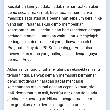
Kesalahan lainnya adalah tidak memanfaatkan akun
demo secara maksimal. Beberapa pemain hanya
mencoba satu atau dua permainan sebelum beralih ke
yang lain. Padahal, akun demo memberikan
kesempatan untuk berlatih dan bereksperimen dengan
berbagai strategi. Luangkan waktu untuk menjelajahi
berbagai slot demo, seperti yang ditawarkan oleh
Pragmatic Play dan PG Soft, sehingga Anda bisa
menemukan mana yang paling sesuai dengan gaya
bermain Anda.
Akhirnya, penting untuk menghindari ekspektasi yang
terlalu tinggi. Banyak pemain memasuki permainan
demo slot dengan harapan dapat mencapai
kemenangan maksimal dengan cepat. Namun, slot,
baik demo maupun asli, bersifat acak dan tidak ada
jaminan kemenangan. Nikmati pengalaman bermain
dan gunakan akun demo sebagai cara untuk