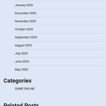
January 2026
December 2025
November 2025
October 2025
September 2025
August 2025
July 2025
June 2025
May 2025
Categories
GAME ONLINE
Related Posts