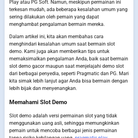
Play atau PG Soft. Namun, meskipun permainan ini
terkesan mudah, ada beberapa kesalahan umum yang
sering dilakukan oleh pemain yang dapat
menghambat pengalaman bermain mereka.
Dalam artikel ini, kita akan membahas cara
menghindari kesalahan umum saat bermain slot
demo. Kami juga akan memberikan tips untuk
memaksimalkan pengalaman Anda, baik saat bermain
slot demo gacor maupun saat menjelajahi demo slot
dari berbagai penyedia, seperti Pragmatic dan PG. Mari
kita simak lebih lanjut agar Anda bisa bermain dengan
lebih bijak dan menyenangkan.
Memahami Slot Demo
Slot demo adalah versi permainan slot yang tidak
menggunakan uang asli, sehingga memungkinkan
pemain untuk mencoba berbagai jenis permainan
tanpa risiko kehilangan uang.
pragmatic play