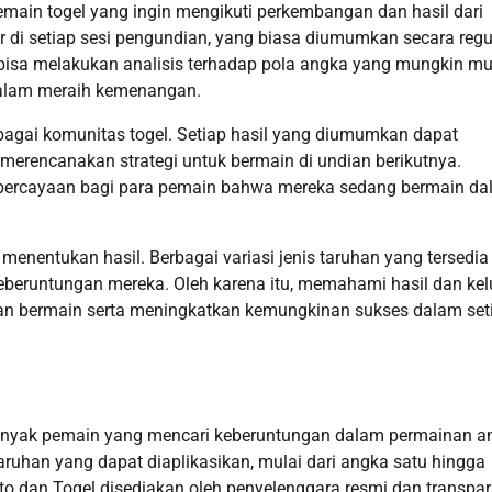
main togel yang ingin mengikuti perkembangan dan hasil dari
 di setiap sesi pengundian, yang biasa diumumkan secara regul
 bisa melakukan analisis terhadap pola angka yang mungkin m
dalam meraih kemenangan.
rbagai komunitas togel. Setiap hasil yang diumumkan dapat
rencanakan strategi untuk bermain di undian berikutnya.
epercayaan bagi para pemain bahwa mereka sedang bermain d
menentukan hasil. Berbagai variasi jenis taruhan yang tersedia
beruntungan mereka. Oleh karena itu, memahami hasil dan kel
n bermain serta meningkatkan kemungkinan sukses dalam set
 banyak pemain yang mencari keberuntungan dalam permainan a
aruhan yang dapat diaplikasikan, mulai dari angka satu hingga
to dan Togel disediakan oleh penyelenggara resmi dan transpar