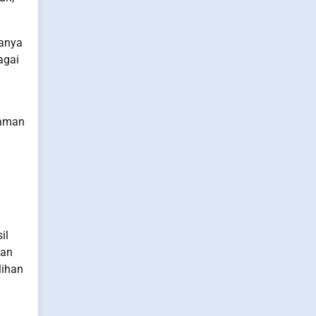
hanya
agai
laman
il
kan
lihan