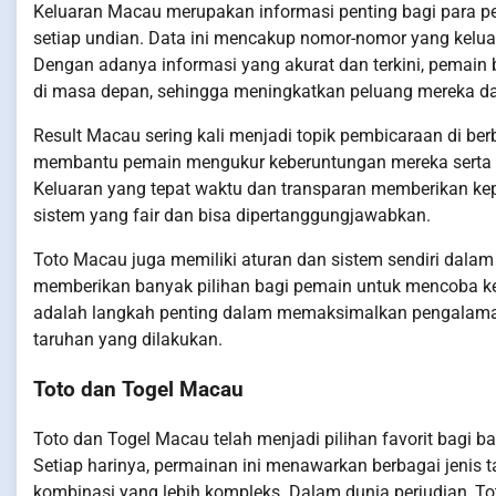
Keluaran Macau merupakan informasi penting bagi para pe
setiap undian. Data ini mencakup nomor-nomor yang keluar
Dengan adanya informasi yang akurat dan terkini, pemain
di masa depan, sehingga meningkatkan peluang mereka 
Result Macau sering kali menjadi topik pembicaraan di be
membantu pemain mengukur keberuntungan mereka serta me
Keluaran yang tepat waktu dan transparan memberikan k
sistem yang fair dan bisa dipertanggungjawabkan.
Toto Macau juga memiliki aturan dan sistem sendiri dalam 
memberikan banyak pilihan bagi pemain untuk mencoba ke
adalah langkah penting dalam memaksimalkan pengalama
taruhan yang dilakukan.
Toto dan Togel Macau
Toto dan Togel Macau telah menjadi pilihan favorit bagi
Setiap harinya, permainan ini menawarkan berbagai jenis t
kombinasi yang lebih kompleks. Dalam dunia perjudian, To