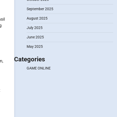
September 2025
August 2025
sil
g
July 2025
June 2025
May 2025
Categories
m,
GAME ONLINE
t