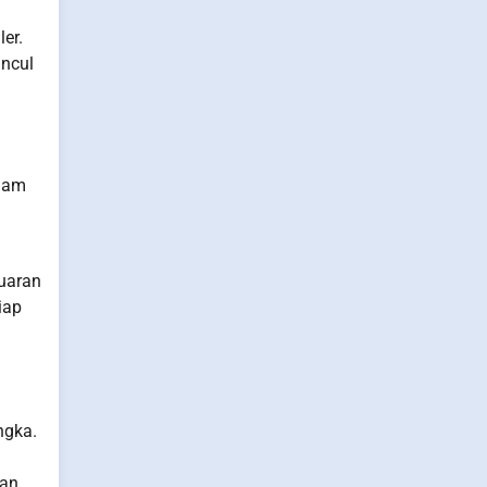
er.
uncul
alam
uaran
iap
ngka.
an,