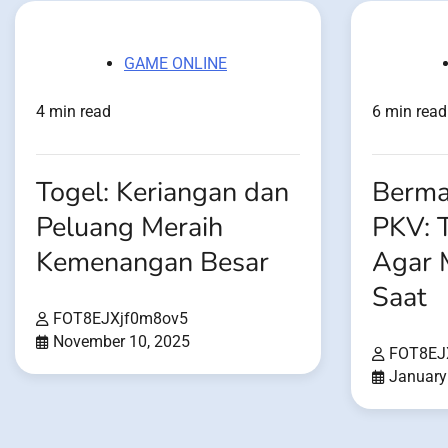
GAME ONLINE
4 min read
6 min read
Togel: Keriangan dan
Berma
Peluang Meraih
PKV: T
Kemenangan Besar
Agar 
Saat
FOT8EJXjf0m8ov5
November 10, 2025
FOT8EJ
January