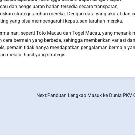
cau dan pengeluaran harian tersedia secara transparan,
an strategi taruhan mereka. Dengan data yang akurat dan c
enting yang bisa mempengaruhi keputusan taruhan mereka.
permainan, seperti Toto Macau dan Togel Macau, yang menarik 
an cara bermain yang berbeda, sehingga memberikan variasi da
ools, pemain tidak hanya mendapatkan pengalaman bermain ya
n melalui hasil yang strategis.
Next:
Panduan Lengkap Masuk ke Dunia PKV