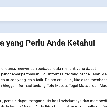
 yang Perlu Anda Ketahui
ar di dunia, menyimpan berbagai data menarik yang dapat
ra penggemar permainan judi, informasi tentang pengeluaran M
eputusan yang lebih baik. Dalam artikel ini, kita akan membah
aran hingga informasi tentang Toto Macau, Togel Macau, dan Ma
 pemain dapat menganalisis hasil sebelumnya dan mempredi
ta keluaran Macau, Anda tidak hanya akan mendapatkan info