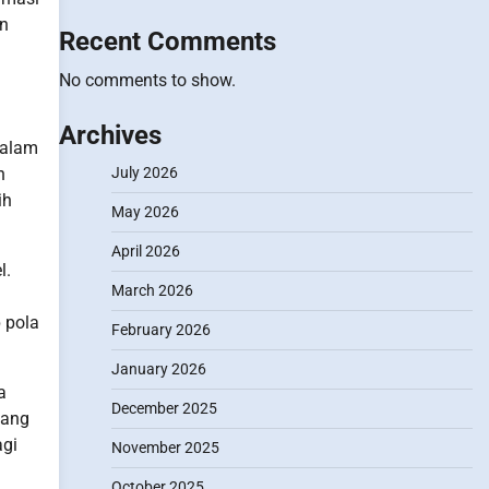
an
Recent Comments
No comments to show.
Archives
dalam
July 2026
n
ih
May 2026
April 2026
l.
March 2026
 pola
February 2026
January 2026
a
December 2025
yang
agi
November 2025
October 2025