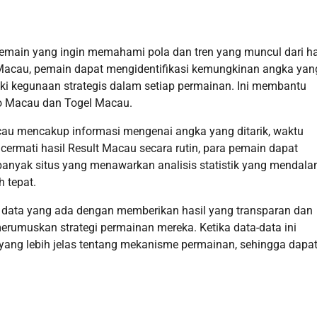
emain yang ingin memahami pola dan tren yang muncul dari ha
Macau, pemain dapat mengidentifikasi kemungkinan angka yan
iki kegunaan strategis dalam setiap permainan. Ini membantu
o Macau dan Togel Macau.
au mencakup informasi mengenai angka yang ditarik, waktu
cermati hasil Result Macau secara rutin, para pemain dapat
 banyak situs yang menawarkan analisis statistik yang mendala
 tepat.
data yang ada dengan memberikan hasil yang transparan dan
erumuskan strategi permainan mereka. Ketika data-data ini
yang lebih jelas tentang mekanisme permainan, sehingga dapa