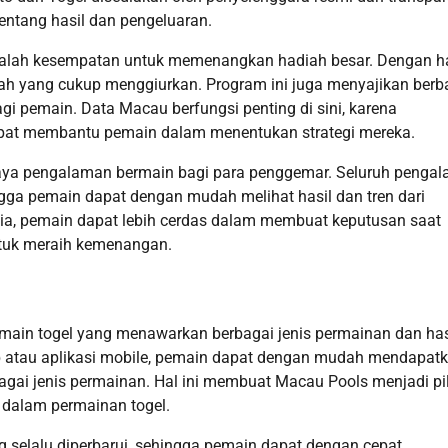
ntang hasil dan pengeluaran.
 adalah kesempatan untuk memenangkan hadiah besar. Dengan 
ah yang cukup menggiurkan. Program ini juga menyajikan berb
gi pemain. Data Macau berfungsi penting di sini, karena
apat membantu pemain dalam menentukan strategi mereka.
aya pengalaman bermain bagi para penggemar. Seluruh penga
gga pemain dapat dengan mudah melihat hasil dan tren dari
ia, pemain dapat lebih cerdas dalam membuat keputusan saat
ntuk meraih kemenangan.
rmain togel yang menawarkan berbagai jenis permainan dan has
b atau aplikasi mobile, pemain dapat dengan mudah mendapat
bagai jenis permainan. Hal ini membuat Macau Pools menjadi pi
dalam permainan togel.
g selalu diperbarui, sehingga pemain dapat dengan cepat