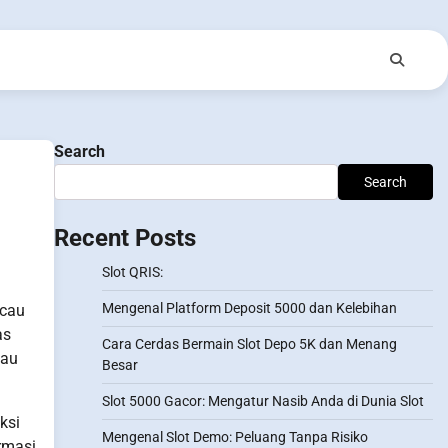
Search
Search
Recent Posts
Slot QRIS:
Mengenal Platform Deposit 5000 dan Kelebihan
acau
as
Cara Cerdas Bermain Slot Depo 5K dan Menang
cau
Besar
Slot 5000 Gacor: Mengatur Nasib Anda di Dunia Slot
ksi
Mengenal Slot Demo: Peluang Tanpa Risiko
rmasi