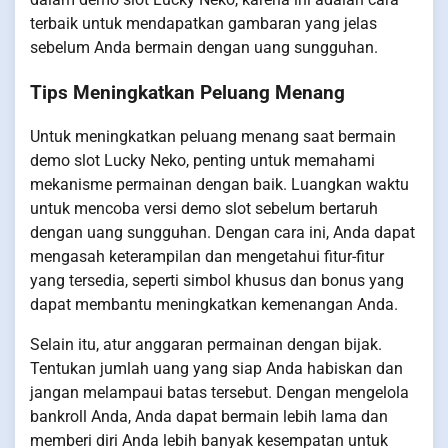
terbaik untuk mendapatkan gambaran yang jelas
sebelum Anda bermain dengan uang sungguhan.
Tips Meningkatkan Peluang Menang
Untuk meningkatkan peluang menang saat bermain
demo slot Lucky Neko, penting untuk memahami
mekanisme permainan dengan baik. Luangkan waktu
untuk mencoba versi demo slot sebelum bertaruh
dengan uang sungguhan. Dengan cara ini, Anda dapat
mengasah keterampilan dan mengetahui fitur-fitur
yang tersedia, seperti simbol khusus dan bonus yang
dapat membantu meningkatkan kemenangan Anda.
Selain itu, atur anggaran permainan dengan bijak.
Tentukan jumlah uang yang siap Anda habiskan dan
jangan melampaui batas tersebut. Dengan mengelola
bankroll Anda, Anda dapat bermain lebih lama dan
memberi diri Anda lebih banyak kesempatan untuk