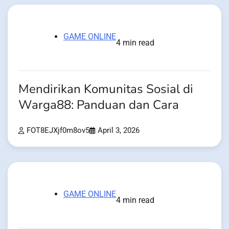
GAME ONLINE
4 min read
Mendirikan Komunitas Sosial di
Warga88: Panduan dan Cara
FOT8EJXjf0m8ov5
April 3, 2026
GAME ONLINE
4 min read