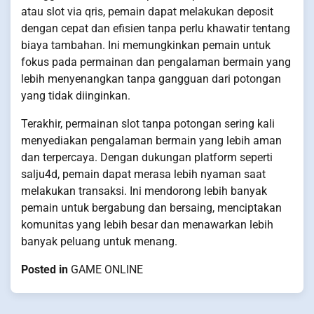
atau slot via qris, pemain dapat melakukan deposit
dengan cepat dan efisien tanpa perlu khawatir tentang
biaya tambahan. Ini memungkinkan pemain untuk
fokus pada permainan dan pengalaman bermain yang
lebih menyenangkan tanpa gangguan dari potongan
yang tidak diinginkan.
Terakhir, permainan slot tanpa potongan sering kali
menyediakan pengalaman bermain yang lebih aman
dan terpercaya. Dengan dukungan platform seperti
salju4d, pemain dapat merasa lebih nyaman saat
melakukan transaksi. Ini mendorong lebih banyak
pemain untuk bergabung dan bersaing, menciptakan
komunitas yang lebih besar dan menawarkan lebih
banyak peluang untuk menang.
Posted in
GAME ONLINE