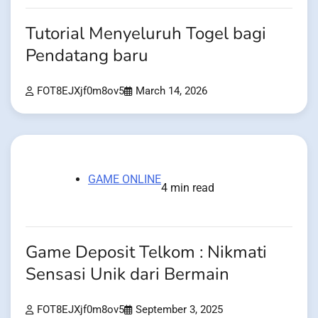
Tutorial Menyeluruh Togel bagi
Pendatang baru
FOT8EJXjf0m8ov5
March 14, 2026
GAME ONLINE
4 min read
Game Deposit Telkom : Nikmati
Sensasi Unik dari Bermain
FOT8EJXjf0m8ov5
September 3, 2025