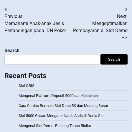
Post
Previous:
Next:
navigation
Memahami Anak-anak Jenis
Mengoptimalkan
Pertandingan pada IDN Poker
Pembayaran di Slot Demo
PG
Search
Search
Recent Posts
Slot QRIS:
Mengenal Platform Deposit 5000 dan Kelebihan
Cara Cerdas Bermain Slot Depo 5K dan Menang Besar
Slot 5000 Gacor: Mengatur Nasib Anda di Dunia Slot
Mengenal Slot Demo: Peluang Tanpa Risiko