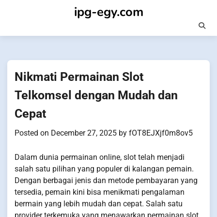
Skip
ipg-egy.com
to
content
Nikmati Permainan Slot
Telkomsel dengan Mudah dan
Cepat
Posted on
December 27, 2025
by
fOT8EJXjf0m8ov5
Dalam dunia permainan online, slot telah menjadi
salah satu pilihan yang populer di kalangan pemain.
Dengan berbagai jenis dan metode pembayaran yang
tersedia, pemain kini bisa menikmati pengalaman
bermain yang lebih mudah dan cepat. Salah satu
provider terkemuka yang menawarkan permainan slot