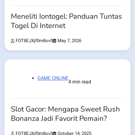
Meneliti Iontogel: Panduan Tuntas
Togel Di Internet
FOT8EJXjf0m8ov5
May 7, 2026
GAME ONLINE
4 min read
Slot Gacor: Mengapa Sweet Rush
Bonanza Jadi Favorit Pemain?
FOT8EJXjf0m8ov5
October 14, 2025