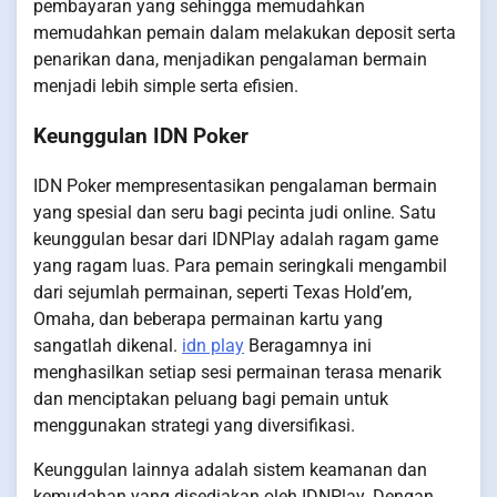
pembayaran yang sehingga memudahkan
memudahkan pemain dalam melakukan deposit serta
penarikan dana, menjadikan pengalaman bermain
menjadi lebih simple serta efisien.
Keunggulan IDN Poker
IDN Poker mempresentasikan pengalaman bermain
yang spesial dan seru bagi pecinta judi online. Satu
keunggulan besar dari IDNPlay adalah ragam game
yang ragam luas. Para pemain seringkali mengambil
dari sejumlah permainan, seperti Texas Hold’em,
Omaha, dan beberapa permainan kartu yang
sangatlah dikenal.
idn play
Beragamnya ini
menghasilkan setiap sesi permainan terasa menarik
dan menciptakan peluang bagi pemain untuk
menggunakan strategi yang diversifikasi.
Keunggulan lainnya adalah sistem keamanan dan
kemudahan yang disediakan oleh IDNPlay. Dengan