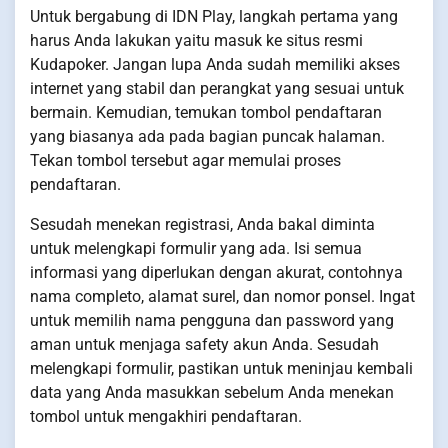
Untuk bergabung di IDN Play, langkah pertama yang
harus Anda lakukan yaitu masuk ke situs resmi
Kudapoker. Jangan lupa Anda sudah memiliki akses
internet yang stabil dan perangkat yang sesuai untuk
bermain. Kemudian, temukan tombol pendaftaran
yang biasanya ada pada bagian puncak halaman.
Tekan tombol tersebut agar memulai proses
pendaftaran.
Sesudah menekan registrasi, Anda bakal diminta
untuk melengkapi formulir yang ada. Isi semua
informasi yang diperlukan dengan akurat, contohnya
nama completo, alamat surel, dan nomor ponsel. Ingat
untuk memilih nama pengguna dan password yang
aman untuk menjaga safety akun Anda. Sesudah
melengkapi formulir, pastikan untuk meninjau kembali
data yang Anda masukkan sebelum Anda menekan
tombol untuk mengakhiri pendaftaran.