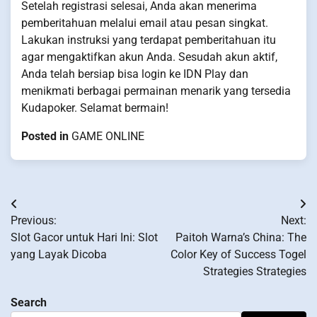
Setelah registrasi selesai, Anda akan menerima
pemberitahuan melalui email atau pesan singkat.
Lakukan instruksi yang terdapat pemberitahuan itu
agar mengaktifkan akun Anda. Sesudah akun aktif,
Anda telah bersiap bisa login ke IDN Play dan
menikmati berbagai permainan menarik yang tersedia
Kudapoker. Selamat bermain!
Posted in
GAME ONLINE
Post
Previous:
Next:
navigation
Slot Gacor untuk Hari Ini: Slot
Paitoh Warna’s China: The
yang Layak Dicoba
Color Key of Success Togel
Strategies Strategies
Search