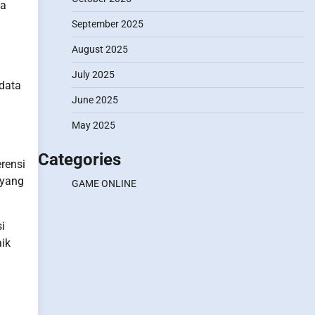
ta
September 2025
August 2025
July 2025
 data
June 2025
May 2025
Categories
erensi
 yang
GAME ONLINE
i
aik