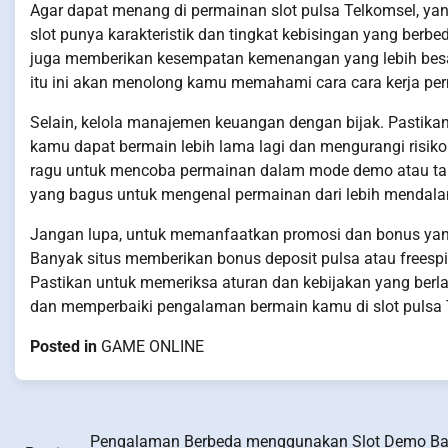
Agar dapat menang di permainan slot pulsa Telkomsel, yang
slot punya karakteristik dan tingkat kebisingan yang berb
juga memberikan kesempatan kemenangan yang lebih besar.
itu ini akan menolong kamu memahami cara cara kerja per
Selain, kelola manajemen keuangan dengan bijak. Pastikan
kamu dapat bermain lebih lama lagi dan mengurangi risik
ragu untuk mencoba permainan dalam mode demo atau tan
yang bagus untuk mengenal permainan dari lebih mendalam
Jangan lupa, untuk memanfaatkan promosi dan bonus yang 
Banyak situs memberikan bonus deposit pulsa atau frees
Pastikan untuk memeriksa aturan dan kebijakan yang ber
dan memperbaiki pengalaman bermain kamu di slot pulsa 
Posted in
GAME ONLINE
Pengalaman Berbeda menggunakan Slot Demo Ba
Post