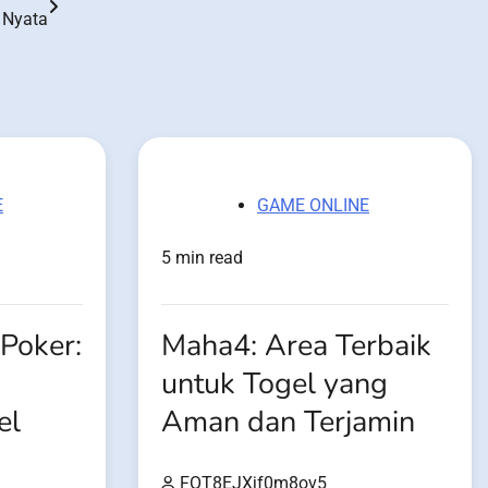
 Nyata
E
GAME ONLINE
5 min read
Poker:
Maha4: Area Terbaik
n
untuk Togel yang
el
Aman dan Terjamin
FOT8EJXjf0m8ov5