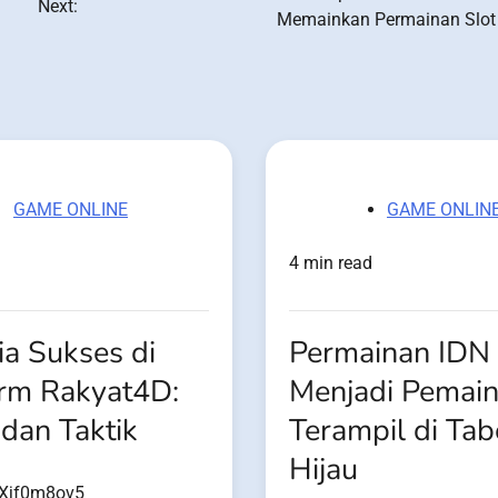
Next:
Memainkan Permainan Slot
GAME ONLINE
GAME ONLIN
4 min read
ia Sukses di
Permainan IDN 
orm Rakyat4D:
Menjadi Pemai
dan Taktik
Terampil di Tab
Hijau
Xjf0m8ov5