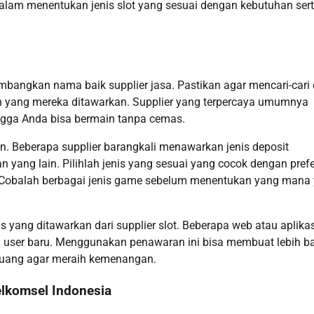
dalam menentukan jenis slot yang sesuai dengan kebutuhan ser
mbangkan nama baik supplier jasa. Pastikan agar mencari-cari
nan yang mereka ditawarkan. Supplier yang terpercaya umumnya
ngga Anda bisa bermain tanpa cemas.
kan. Beberapa supplier barangkali menawarkan jenis deposit
nan yang lain. Pilihlah jenis yang sesuai yang cocok dengan pref
 Cobalah berbagai jenis game sebelum menentukan yang mana
s yang ditawarkan dari supplier slot. Beberapa web atau aplikas
gi user baru. Menggunakan penawaran ini bisa membuat lebih b
luang agar meraih kemenangan.
elkomsel Indonesia